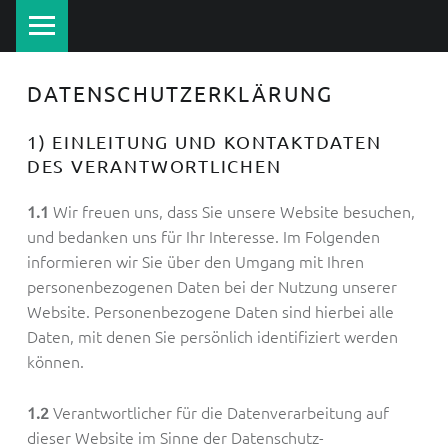
PRIMARY MENU
B
A
L
DATENSCHUTZERKLÄRUNG
T
1) EINLEITUNG UND KONTAKTDATEN
I
DES VERANTWORTLICHEN
C
U
Wir freuen uns, dass Sie unsere Website besuchen,
1.1
und bedanken uns für Ihr Interesse. Im Folgenden
M
informieren wir Sie über den Umgang mit Ihren
Z
personenbezogenen Daten bei der Nutzung unserer
Ü
Website. Personenbezogene Daten sind hierbei alle
G
Daten, mit denen Sie persönlich identifiziert werden
E
können.
Verantwortlicher für die Datenverarbeitung auf
1.2
dieser Website im Sinne der Datenschutz-